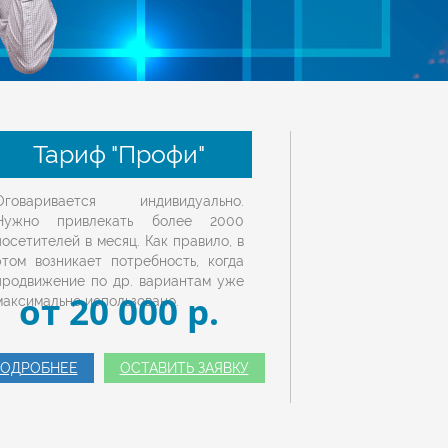
Тариф "Профи"
Оговаривается индивидуально.
Нужно привлекать более 2000
посетителей в месяц. Как правило, в
этом возникает потребность, когда
продвижение по др. вариантам уже
от 20 000 p.
максимально использовано.
ОДРОБНЕЕ
ОСТАВИТЬ ЗАЯВКУ