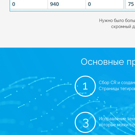
Нужно было больш
скромный д
Основные п
1
Сбор CR и созда
Страницы тегиров
3
Исправление техн
которые могли со