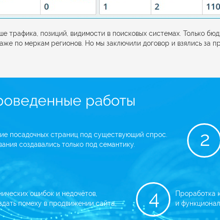
е трафика, позиций, видимости в поисковых системах. Только бю
аже по меркам регионов. Но мы заключили договор и взялись за п
роведенные работы
2
ние посадочных страниц под существующий спрос.
ания создавались только под семантику.
4
ических ошибок и недочётов,
Проработка 
здать помеху в продвижении сайта.
и функционал