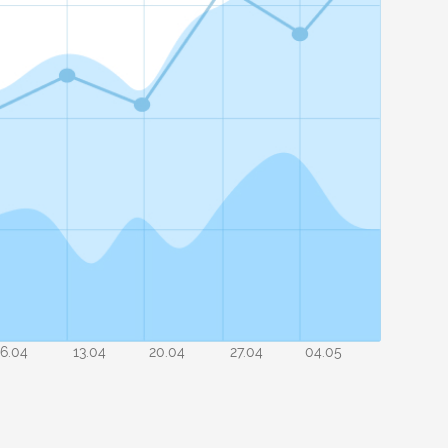
6.04
13.04
20.04
27.04
04.05