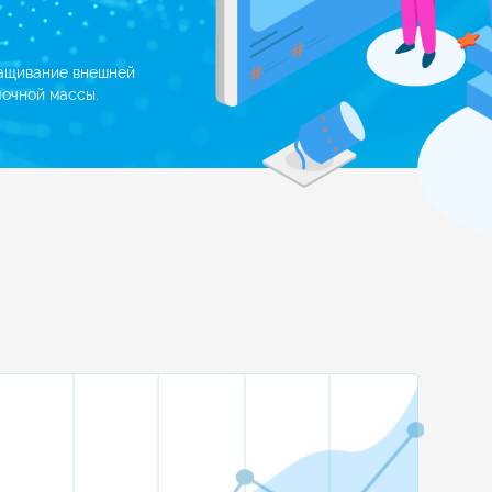
ащивание внешней
очной массы.