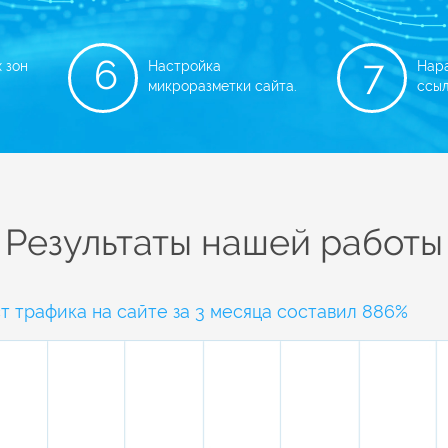
6
7
 зон
Настройка
Нар
микроразметки сайта.
ссыл
Результаты нашей работы
т трафика на сайте за 3 месяца составил 886%