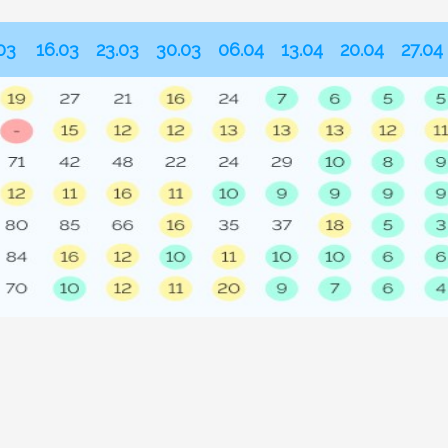
03
16.03
23.03
30.03
06.04
13.04
20.04
27.04