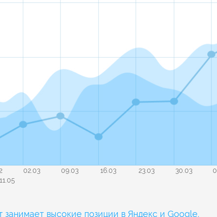
2
02.03
09.03
16.03
23.03
30.03
0
11.05
т занимает высокие позиции в Яндекс и Google.