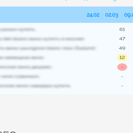
24.02
02.03
09.