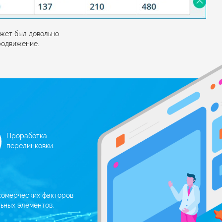
джет был довольно
родвижение.
Проработка
перелинковки.
комерческих факторов
ьных элементов.