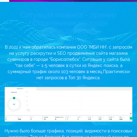
Ситуация клиента - пример
продвижения в городе
Борисоглебск
В 2022 к нам обратилась компания ООО 'МБИ НН', с запросом
на услугу раскрутки и SEO продвижения сайта магазина
сувениров в городе "Борисоглебск". Ситуация у сайта была
"так себе" — 1-5 человек в сутки из Яндекс поиска, а
суммарный трафик около 103 человек в месяц.
Практически
нет запросов в Топ 30 Яндекса.
Нужно было больше трафика, позиций, видимости в поисковых