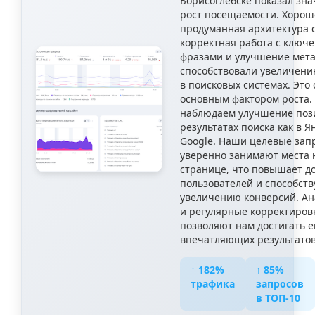
Борисоглебске показал зн
рост посещаемости. Хорош
продуманная архитектура с
корректная работа с ключ
фразами и улучшение мет
способствовали увеличени
в поисковых системах. Это 
основным фактором роста.
наблюдаем улучшение поз
результатах поиска как в Ян
Google. Наши целевые зап
уверенно занимают места 
странице, что повышает д
пользователей и способств
увеличению конверсий. Ан
и регулярные корректиров
позволяют нам достигать 
впечатляющих результатов
↑ 182%
↑ 85%
трафика
запросов
в ТОП-10