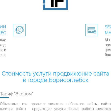
ГИИ
SE
НЕС
МА
лько
Мы 
ход,
пол
ов и
цел
ели.
бре
Стоимость услуги продвижение сайта
в городе Борисоглебск
Тариф "Эконом"
Объектами, как правило, являются небольшие сайты, сайты
визитки, сайты - продающие услуги. Целью работы является