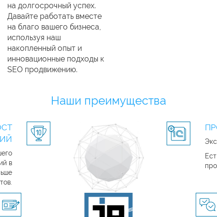
на долгосрочный успех.
Давайте работать вместе
на благо вашего бизнеса,
используя наш
накопленный опыт и
инновационные подходы к
SEO продвижению.
Наши преимущества
ОСТ
ПР
ЦИЙ
Экс
шего
Ест
ий в
про
льше
тов.