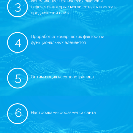
Исправление технических ошибок и
3
недочётов,
которые могли создать помеху в
продвижении сайта.
Проработка комерческих факторов
и
4
функциональных элементов.
5
Оптимизация всех зон
страницы.
6
Настройка
микроразметки сайта.