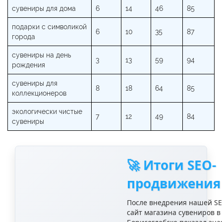
сувениры для дома
6
14
46
85
подарки с символикой
6
10
35
87
города
сувениры на день
3
13
59
94
рождения
сувениры для
8
18
64
85
коллекционеров
экологически чистые
7
12
49
84
сувениры
🚀 Итоги SEO-
продвижения
После внедрения нашей SE
сайт магазина сувениров в