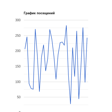
График посещений
300
250
200
150
100
50