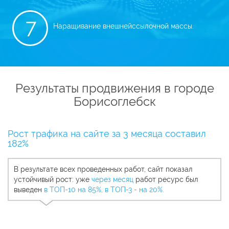
7
Наращивание внешней
ссылочной массы.
Результаты продвижения в городе
Борисоглебск
Рост трафика на сайте за 3 месяца составил
182%
В результате всех проведенных работ, сайт показал
устойчивый рост: уже
через месяц
работ ресурс был
выведен
в ТОП-10 на 85%, в ТОП-3 - на 20%.