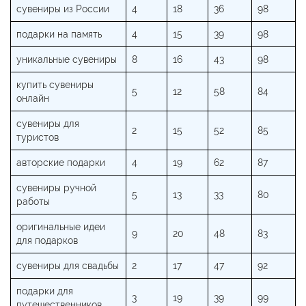
сувениры из России
4
18
36
98
подарки на память
4
15
39
98
уникальные сувениры
8
16
43
98
купить сувениры
5
12
58
84
онлайн
сувениры для
2
15
52
85
туристов
авторские подарки
4
19
62
87
сувениры ручной
5
13
33
80
работы
оригинальные идеи
9
20
48
83
для подарков
сувениры для свадьбы
2
17
47
92
подарки для
3
19
39
99
путешественников