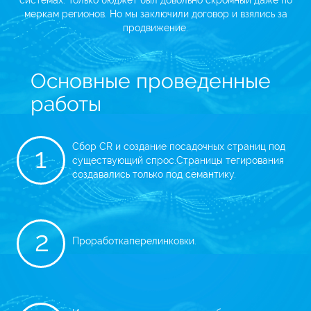
системах. Только бюджет был довольно
скромный даже по
меркам регионов. Но мы заключили договор и взялись за
продвижение.
Основные проведенные
работы
Сбор CR и создание посадочных страниц под
1
существующий спрос.
Страницы тегирования
создавались только под семантику.
2
Проработка
перелинковки.