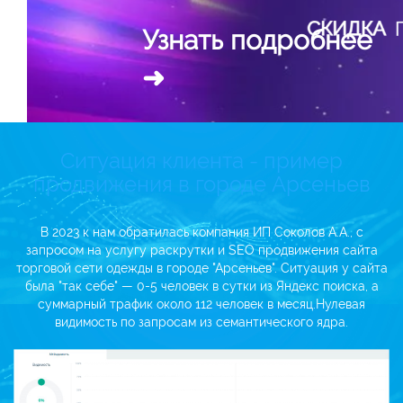
Ситуация клиента - пример
продвижения в городе Арсеньев
В 2023 к нам обратилась компания ИП Соколов А.А., с
запросом на услугу раскрутки и SEO продвижения сайта
торговой сети одежды в городе "Арсеньев". Ситуация у сайта
была
"так себе" — 0-5 человек в сутки из Яндекс поиска, а
суммарный трафик около 112 человек в месяц.
Нулевая
видимость по запросам из семантического ядра.