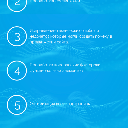
2
Проработка
перелинковки.
Исправление технических ошибок и
3
недочётов,
которые могли создать помеху в
продвижении сайта.
Проработка комерческих факторов
и
4
функциональных элементов.
5
Оптимизация всех зон
страницы.