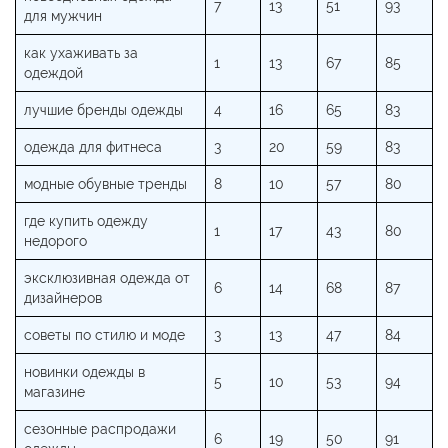
7
13
51
93
для мужчин
как ухаживать за
1
13
67
85
одеждой
лучшие бренды одежды
4
16
65
83
одежда для фитнеса
3
20
59
83
модные обувные тренды
8
10
57
80
где купить одежду
1
17
43
80
недорого
эксклюзивная одежда от
6
14
68
87
дизайнеров
советы по стилю и моде
3
13
47
84
новинки одежды в
5
10
53
94
магазине
сезонные распродажи
6
19
50
91