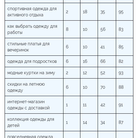
спортивная одежда для
2
18
35
95
активного отдыха
как выбрать одежду для
8
10
56
83
работы
стильные платья для
6
10
41
85
вечеринок
одежда для подростков
6
16
66
82
модные куртки на зиму
2
12
52
93
скидки на летнюю
6
10
70
88
одежду
интернет-магазин
1
11
42
91
одежды с доставкой
коллекция одежды для
1
14
34
87
детей
повседневная одежда