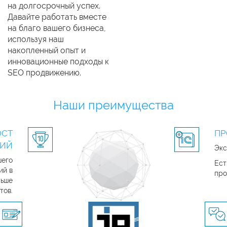
на долгосрочный успех.
Давайте работать вместе
на благо вашего бизнеса,
используя наш
накопленный опыт и
инновационные подходы к
SEO продвижению.
Наши преимущества
ОСТ
ПР
ЦИЙ
Экс
шего
Ест
ий в
про
льше
тов.